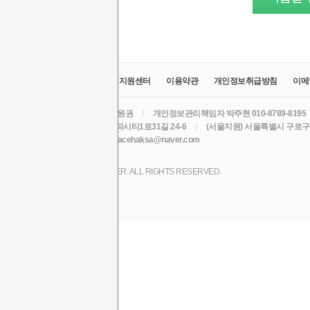
교육원소개
정보공시
취업지원센터
이용약관
개인정보취급방침
이메
라인원격평생교육원
/
대표 윤원권
/
개인정보관리책임자 박주현 010-8789-8195
주소 (본원) 대구광역시 수성구 알파시티1로31길 24-6
/
(서울지원) 서울특별시 구로구 
TEL 010-8789-8195
/
EMAIL acehaksa@naver.com
COPYRIGHT (C) 2017 LINE CYBER. ALL RIGHTS RESERVED.