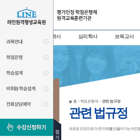
사회복지사
경영학사
심리학사
보육교사
과목안내
학점은행
학습설계
비회원 학습설계
학점은행제
홈 > 학점은행제 >
관련 법규정
전화상담예약
LINECYBER
관련 법규정
새로운 도전으로 더 큰 미래를 만들어가는 라