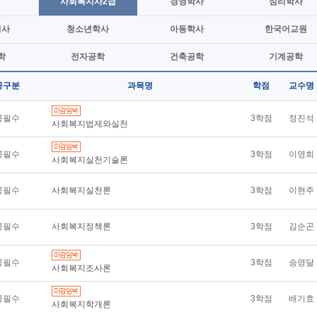
사회복지사2급
경영학사
심리학사
정사
청소년학사
아동학사
한국어교원
학
전자공학
건축공학
기계공학
공구분
과목명
학점
교수명
공필수
3학점
정진석
사회복지법제와실천
공필수
3학점
이영희
사회복지실천기술론
공필수
사회복지실천론
3학점
이현주
공필수
사회복지정책론
3학점
김순곤
공필수
3학점
송영달
사회복지조사론
공필수
3학점
배기효
사회복지학개론