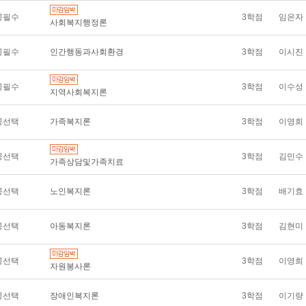
공필수
3학점
임은자
사회복지행정론
공필수
인간행동과사회환경
3학점
이시진
공필수
3학점
이수성
지역사회복지론
공선택
가족복지론
3학점
이영희
공선택
3학점
김민수
가족상담및가족치료
공선택
노인복지론
3학점
배기효
공선택
아동복지론
3학점
김현미
공선택
3학점
이영희
자원봉사론
공선택
장애인복지론
3학점
이기량