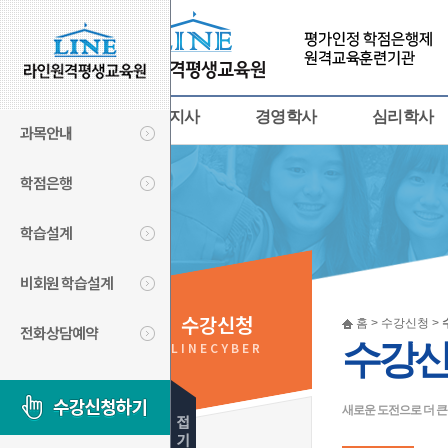
사회복지사
경영학사
심리학사
과목안내
학점은행
학습설계
비회원 학습설계
수강신청
홈 > 수강신청 >
전화상담예약
수강
LINECYBER
새로운 도전으로 더 