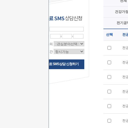
전체
건강가
무료 SMS
상담신청
전기공
이 름
선택
전
연락처
-
-
상담문의
전
상담시간
전
무료 SMS상담 신청하기
전
전
전
전