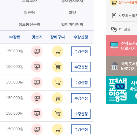
보육교사
청소년지도사
장바구니/결
컴퓨터
교양
자주하는질
정보통신공학
멀티미디어학
1:1 질문
수강료
맛보기
장바구니
수강신청
150,000원
150,000원
150,000원
150,000원
150,000원
150,000원