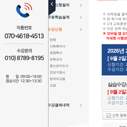
수강신청절차
※ 과목명을 클
무료학습설계
※ 한 학기에 최
※ 1개 교육훈련
※ 모든 장학 
수강신청
※ 모바일 앱 강
자세한 사항은 
전체
사회복지사
2026년
경영학사
[ 9월 2일
보육교사
신청기간: 20
청소년지도사
수강기간: 20
건강가정사
한국어교원
실습수강신
교양
[ 9월 2일
신청기간: 20
수강기간: 20
수강결제내역