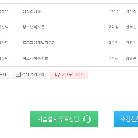
공선택
정신건강론
3학점
장세진
공선택
청소년복지론
3학점
진혜전
공선택
프로그램개발과평가
3학점
이진석
공선택
학교사회복지론
3학점
김명숙
-