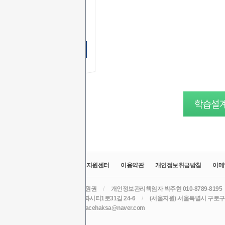
상담문의
상담시간
무료 SMS상담 신청하기
교육원소개
정보공시
취업지원센터
이용약관
개인정보취급방침
이메
라인원격평생교육원
/
대표 윤원권
/
개인정보관리책임자 박주현 010-8789-8195
주소 (본원) 대구광역시 수성구 알파시티1로31길 24-6
/
(서울지원) 서울특별시 구로구 
TEL 010-8789-8195
/
EMAIL acehaksa@naver.com