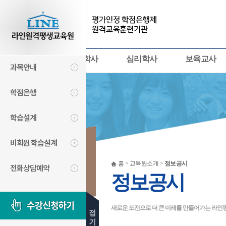
사회복지사
경영학사
심리학사
보육교사
과목안내
학점은행
학습설계
비회원 학습설계
교육원 소개
홈 > 교육원소개 >
정보공시
전화상담예약
LINECYBER
정보공시
새로운 도전으로 더 큰 미래를 만들어가는 라