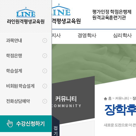
사회복지사
경영학사
심리학사
과목안내
학점은행
학습설계
비회원 학습설계
커뮤니티
홈 > 커뮤니티 >
장
전화상담예약
COMMUNITY
장학
새로운 도전으로 더 