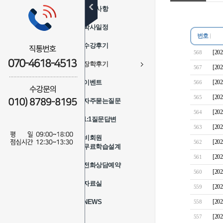
공지사항
학사일정
번호
수강후기
[2
568
장학후기
[2
567
이벤트
[2
566
[2
565
자주묻는질문
[2
564
1:1질문답변
[2
563
비회원
[2
562
무료학습설계
[2
561
전화상담예약
[2
560
자료실
[2
559
NEWS
[2
558
[2
557