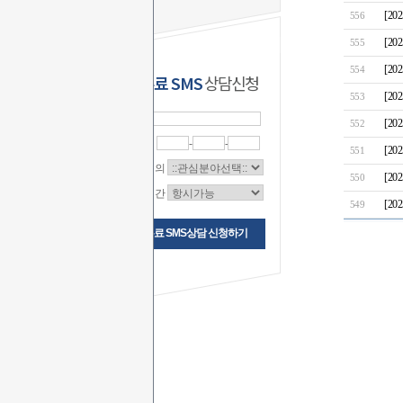
[2
556
[2
555
[2
554
무료 SMS
상담신청
[2
553
이 름
[2
552
연락처
-
-
[2
551
상담문의
[2
550
상담시간
[2
549
무료 SMS상담 신청하기