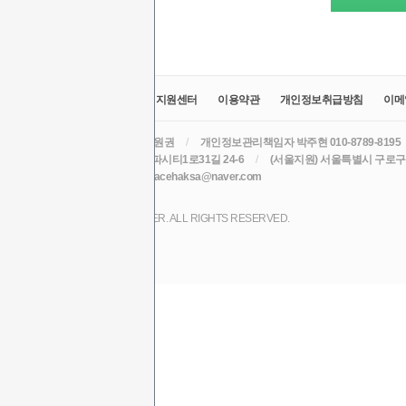
교육원소개
정보공시
취업지원센터
이용약관
개인정보취급방침
이메
라인원격평생교육원
/
대표 윤원권
/
개인정보관리책임자 박주현 010-8789-8195
주소 (본원) 대구광역시 수성구 알파시티1로31길 24-6
/
(서울지원) 서울특별시 구로구 
TEL 010-8789-8195
/
EMAIL acehaksa@naver.com
COPYRIGHT (C) 2017 LINE CYBER. ALL RIGHTS RESERVED.