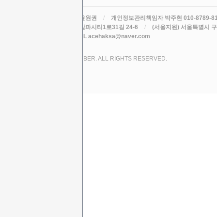
라인원격평생교육원
/
대표 윤원권
/
개인정보관리책임자 박주현 010-8789-8
주소 (본원) 대구광역시 수성구 알파시티1로31길 24-6
/
(서울지원) 서울특별시 구로
TEL 010-8789-8195
/
EMAIL acehaksa@naver.com
COPYRIGHT (C) 2017 LINE CYBER. ALL RIGHTS RESERVED.