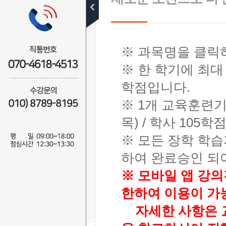
수강신청절차
무료학습설계
※ 과목명을 클릭
수강신청
※ 한 학기에 최대
전체
사회복지사
학점입니다.
경영학사
※ 1개 교육훈련기
보육교사
청소년지도사
목) / 학사 105
건강가정사
※ 모든 장학 학
한국어교원
교양
하여 완료승인 되
※ 모바일 앱 강의
수강결제내역
한하여 이용이 가
자세한 사항은 교