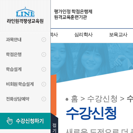
사회복지사
경영학사
심리학사
보육교사
과목안내
학점은행
학습설계
비회원 학습설계
수강신청
홈 > 수강신청 >
전화상담예약
LINECYBER
수강신청
새로운 도전으로 더