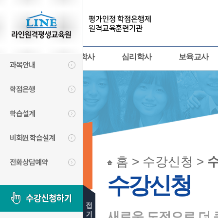
사회복지사
경영학사
심리학사
보육교사
과목안내
학점은행
학습설계
비회원 학습설계
수강신청
홈 > 수강신청 >
전화상담예약
LINECYBER
수강신청
새로운 도전으로 더