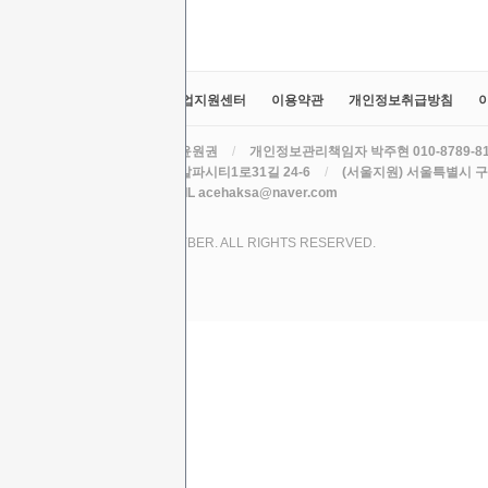
교육원소개
정보공시
취업지원센터
이용약관
개인정보취급방침
라인원격평생교육원
/
대표 윤원권
/
개인정보관리책임자 박주현 010-8789-8
주소 (본원) 대구광역시 수성구 알파시티1로31길 24-6
/
(서울지원) 서울특별시 구로
TEL 010-8789-8195
/
EMAIL acehaksa@naver.com
COPYRIGHT (C) 2017 LINE CYBER. ALL RIGHTS RESERVED.