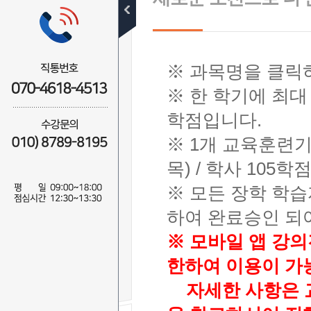
수강신청절차
무료학습설계
※ 과목명을 클릭
수강신청
※ 한 학기에 최대
전체
사회복지사
학점입니다.
경영학사
※ 1개 교육훈련기
보육교사
청소년지도사
목) / 학사 105
건강가정사
※ 모든 장학 학
한국어교원
교양
하여 완료승인 되
※ 모바일 앱 강의
수강결제내역
한하여 이용이 가
자세한 사항은 교