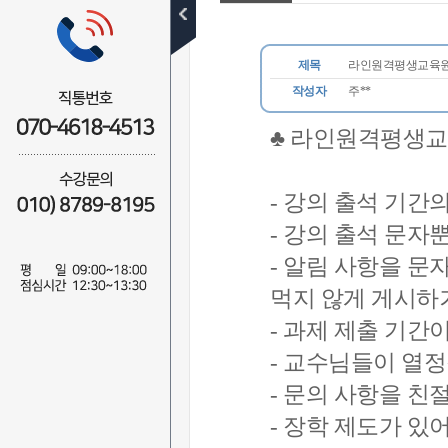
공지사항
학사일정
제목
라인원격평생교육원 [
수강후기
작성자
주**
장학후기
♣ 라인원격평생교
이벤트
- 강의 출석 기간
자주묻는질문
- 강의 출석 문자
1:1질문답변
- 알림 사항을 문
비회원
먹지 않게 게시하
무료학습설계
- 과제 제출 기간
전화상담예약
- 교수님들이 열
자료실
- 문의 사항을 친
NEWS
- 장학 제도가 