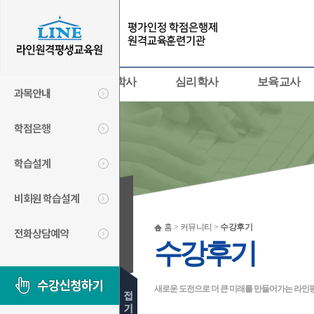
사회복지사
경영학사
심리학사
보육교사
과목안내
학점은행
학습설계
비회원 학습설계
커뮤니티
홈 > 커뮤니티 >
수강후기
전화상담예약
COMMUNITY
수강후기
새로운 도전으로 더 큰 미래를 만들어가는 라