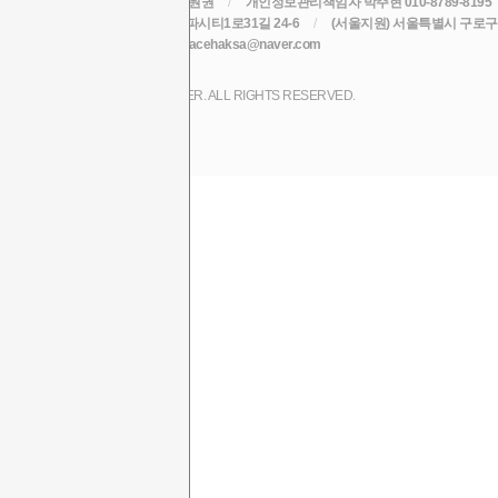
라인원격평생교육원
/
대표 윤원권
/
개인정보관리책임자 박주현 010-8789-8195
주소 (본원) 대구광역시 수성구 알파시티1로31길 24-6
/
(서울지원) 서울특별시 구로구 
TEL 010-8789-8195
/
EMAIL acehaksa@naver.com
COPYRIGHT (C) 2017 LINE CYBER. ALL RIGHTS RESERVED.