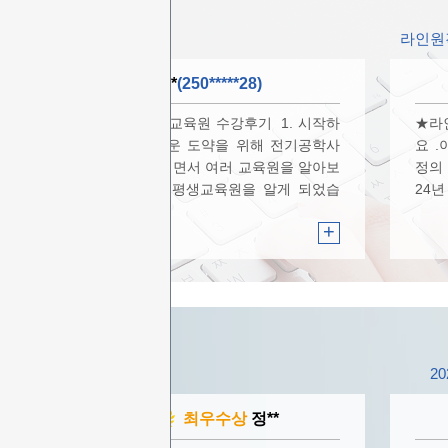
라인원
이**
(250*****28)
★라인원격평생교육원 수강후기 1. 시작하
★라
게 된 계기새로운 도약을 위해 전기공학사
요 
학위가 필요해지면서 여러 교육원을 알아보
정의 
던 중, 라인원격평생교육원을 알게 되었습
24
니다. 기술 …
+
2
최우수상
정**