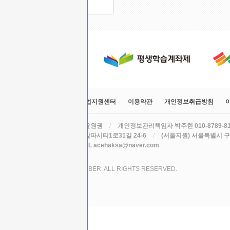
사회복지현장실습
교육원소개
정보공시
취업지원센터
이용약관
개인정보취급방침
라인원격평생교육원
/
대표 윤원권
/
개인정보관리책임자 박주현 010-8789-8
주소 (본원) 대구광역시 수성구 알파시티1로31길 24-6
/
(서울지원) 서울특별시 구로
TEL 010-8789-8195
/
EMAIL acehaksa@naver.com
COPYRIGHT (C) 2017 LINE CYBER. ALL RIGHTS RESERVED.